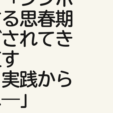
する思春期
ごされてき
直す
・実践から
へ―」