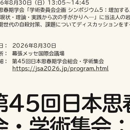
26年8月30日（日）13:05〜14:45
思春期学会「学術委員会企画 シンポジウム5：増加す
ー現状・理論・実践から次の手がかりへ―」に当法人の
期世代の自殺対策、課題についてディスカッションをす
日：
2026年8月30日
所：
幕張メッセ国際会議場
細：
第45回日本思春期学会総会・学術集会
https://jsa2026.jp/program.html
第45回日本思
会・学術集会