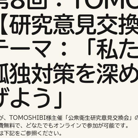
【研究意見交
テーマ：「私
孤独対策を深
げよう」
が、TOMOSHIBI様主催「公衆衛生研究意見交換会
費無料で、どなたでもオンラインで参加が可能です。
は下記をご参照ください。