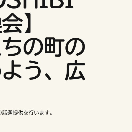
換会】
たちの町の
めよう、広
」の話題提供を行います。