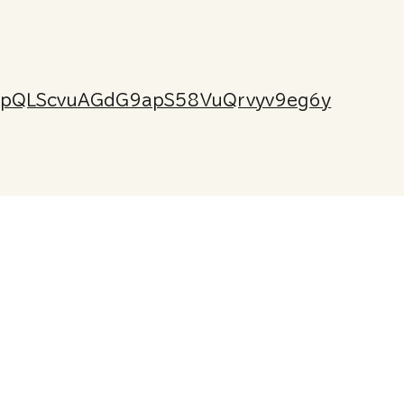
FAIpQLScvuAGdG9apS58VuQrvyv9eg6y