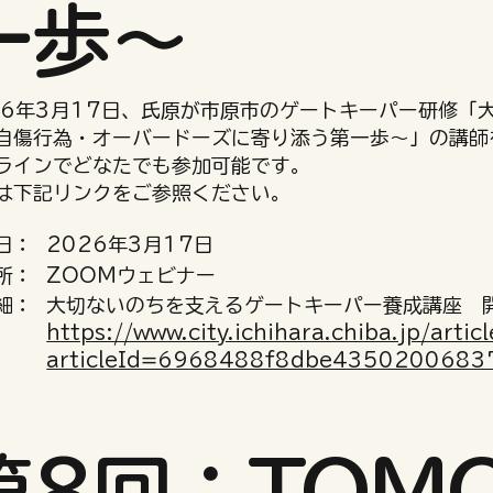
一歩〜
26年3月17日、氏原が市原市のゲートキーパー研修「
自傷行為・オーバードーズに寄り添う第一歩〜」の講師
ラインでどなたでも参加可能です。
は下記リンクをご参照ください。
日：
2026年3月17日
所：
ZOOMウェビナー
細：
大切ないのちを支えるゲートキーパー養成講座 
https://www.city.ichihara.chiba.jp/artic
articleId=6968488f8dbe4350200683
第8回：TOM