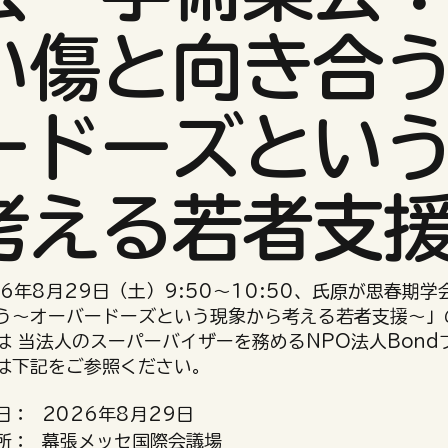
い傷と向き合
ードーズとい
考える若者支
26年8月29日（土）9:50〜10:50、氏原が思春
う〜オーバードーズという現象から考える若者支援〜」
は 当法人のスーパーバイザーを務めるNPO法人Bond
は下記をご参照ください。
日：
2026年8月29日
所：
幕張メッセ国際会議場