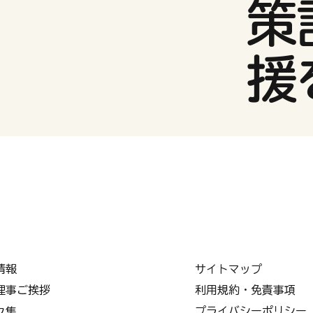
策
援
情報
サイトマップ
利用規約・免責事項
理事ご挨拶
プライバシーポリシー
ク集